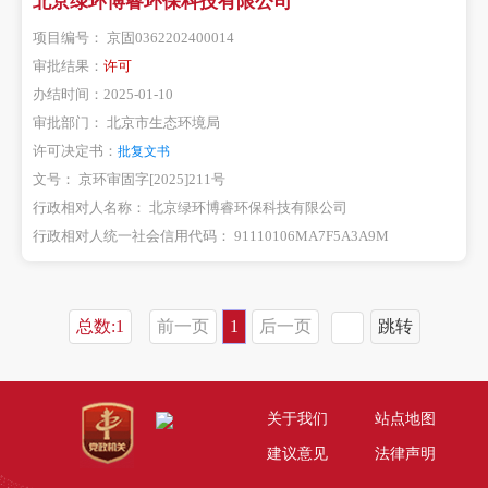
北京绿环博睿环保科技有限公司
项目编号：
京固0362202400014
审批结果：
许可
办结时间：
2025-01-10
审批部门：
北京市生态环境局
许可决定书：
批复文书
文号：
京环审固字[2025]211号
行政相对人名称：
北京绿环博睿环保科技有限公司
行政相对人统一社会信用代码：
91110106MA7F5A3A9M
总数:1
前一页
1
后一页
跳转
关于我们
站点地图
建议意见
法律声明