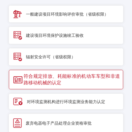
一般建设项目环境影响评价审批（省级权限）
建设项目环境保护设施竣工验收
辐射安全许可（省级权限）
符合规定排放、耗能标准的机动车车型和非道
路移动机械的认定
对环境监测机构进行环境监测业务能力认定
废弃电器电子产品处理企业资格审批