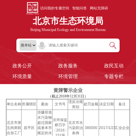
访问我的专属空间
智能问答
网站无障碍
北京市生态环境局
Beijing Municipal Ecology and Environment Bureau
政务公开
政务服务
政民互动
环境质量
环境管理
专题专栏
黄牌警示企业
（截止2018年12月31日）
违反法规
单位名称
所属辖区
案由
文书号
处罚金额
决定日期
备注
类别
涉嫌排放
水污染物
京环保监
北京市第
超过国家
北京市水
察罚字
五肉类联
昌平区
或者本市
污染防治
380000
2017/1/23
工业企业
〔2016〕
合加工厂
规定的水
条例
152号