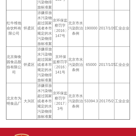
污染物排
放标准案
涉嫌排放
水污染物
京环保监
红牛维他
超过国家
北京市水
察罚字
命饮料有
怀柔区
或者本市
污染防治
190000
2017/1/20
工业企业
〔2016〕
限公司
规定的水
条例
147号
污染物排
放标准案
涉嫌排放
水污染物
北京御食
京环保
超过国家
北京市水
园食品股
监察罚字
怀柔区
或者本市
污染防治
65000
2017/1/25
工业企业
份有限公
〔2016〕
规定的水
条例
司
141号
污染物排
放标准案
涉嫌排放
水污染物
京环保监
超过国家
北京市水
北京市为
察罚字
大兴区
或者本市
污染防治
53394.3
2017/5/2
工业企业
明食品厂
〔2017〕
规定的水
条例
3号
污染物排
放标准案